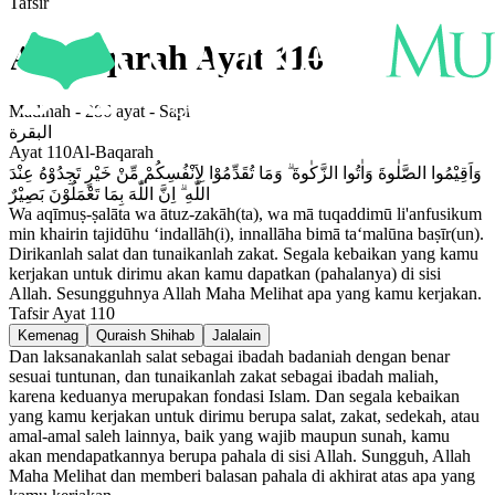
Tafsir
Al-Baqarah
Ayat
110
Madinah
-
286
ayat -
Sapi
البقرة
Ayat
110
Al-Baqarah
وَاَقِيْمُوا الصَّلٰوةَ وَاٰتُوا الزَّكٰوةَ ۗ وَمَا تُقَدِّمُوْا لِاَنْفُسِكُمْ مِّنْ خَيْرٍ تَجِدُوْهُ عِنْدَ
اللّٰهِ ۗ اِنَّ اللّٰهَ بِمَا تَعْمَلُوْنَ بَصِيْرٌ
Wa aqīmuṣ-ṣalāta wa ātuz-zakāh(ta), wa mā tuqaddimū li'anfusikum
min khairin tajidūhu ‘indallāh(i), innallāha bimā ta‘malūna baṣīr(un).
Dirikanlah salat dan tunaikanlah zakat. Segala kebaikan yang kamu
kerjakan untuk dirimu akan kamu dapatkan (pahalanya) di sisi
Allah. Sesungguhnya Allah Maha Melihat apa yang kamu kerjakan.
Tafsir Ayat
110
Kemenag
Quraish Shihab
Jalalain
Dan laksanakanlah salat sebagai ibadah badaniah dengan benar
sesuai tuntunan, dan tunaikanlah zakat sebagai ibadah maliah,
karena keduanya merupakan fondasi Islam. Dan segala kebaikan
yang kamu kerjakan untuk dirimu berupa salat, zakat, sedekah, atau
amal-amal saleh lainnya, baik yang wajib maupun sunah, kamu
akan mendapatkannya berupa pahala di sisi Allah. Sungguh, Allah
Maha Melihat dan memberi balasan pahala di akhirat atas apa yang