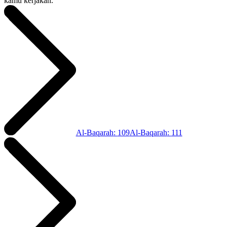
kamu kerjakan.
Al-Baqarah
:
109
Al-Baqarah
:
111