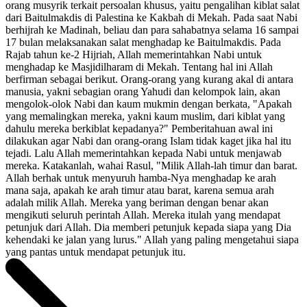
orang musyrik terkait persoalan khusus, yaitu pengalihan kiblat salat
dari Baitulmakdis di Palestina ke Kakbah di Mekah. Pada saat Nabi
berhijrah ke Madinah, beliau dan para sahabatnya selama 16 sampai
17 bulan melaksanakan salat menghadap ke Baitulmakdis. Pada
Rajab tahun ke-2 Hijriah, Allah memerintahkan Nabi untuk
menghadap ke Masjidilharam di Mekah. Tentang hal ini Allah
berfirman sebagai berikut. Orang-orang yang kurang akal di antara
manusia, yakni sebagian orang Yahudi dan kelompok lain, akan
mengolok-olok Nabi dan kaum mukmin dengan berkata, "Apakah
yang memalingkan mereka, yakni kaum muslim, dari kiblat yang
dahulu mereka berkiblat kepadanya?" Pemberitahuan awal ini
dilakukan agar Nabi dan orang-orang Islam tidak kaget jika hal itu
tejadi. Lalu Allah memerintahkan kepada Nabi untuk menjawab
mereka. Katakanlah, wahai Rasul, "Milik Allah-lah timur dan barat.
Allah berhak untuk menyuruh hamba-Nya menghadap ke arah
mana saja, apakah ke arah timur atau barat, karena semua arah
adalah milik Allah. Mereka yang beriman dengan benar akan
mengikuti seluruh perintah Allah. Mereka itulah yang mendapat
petunjuk dari Allah. Dia memberi petunjuk kepada siapa yang Dia
kehendaki ke jalan yang lurus." Allah yang paling mengetahui siapa
yang pantas untuk mendapat petunjuk itu.