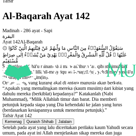
Tafsir
Al-Baqarah
Ayat
142
Madinah
-
286
ayat -
Sapi
البقرة
Ayat
142
Al-Baqarah
۞ سَيَقُوْلُ السُّفَهَاۤءُ مِنَ النَّاسِ مَا وَلّٰىهُمْ عَنْ قِبْلَتِهِمُ الَّتِيْ كَانُوْا
عَلَيْهَا ۗ قُلْ لِّلّٰهِ الْمَشْرِقُ وَالْمَغْرِبُۗ يَهْدِيْ مَنْ يَّشَاۤءُ اِلٰى صِرَاطٍ
مُّسْتَقِيْمٍ
Sayāqūlus-sufahā'u minan-nāsi mā wallāhum ‘an qiblatihimul-latī
kānū ‘alaihā, qul lillāhil-masyriqu wal-magrib(u), yahdī may yasyā'u
ilā ṣirāṭim mustaqīm(in).
Orang-orang yang kurang akal di antara manusia akan berkata,
“Apakah yang memalingkan mereka (kaum muslim) dari kiblat yang
dahulu mereka (berkiblat) kepadanya?” Katakanlah (Nabi
Muhammad), “Milik Allahlah timur dan barat. Dia memberi
petunjuk kepada siapa yang Dia kehendaki ke jalan yang lurus
(berdasarkan kesiapannya untuk menerima petunjuk).”
Tafsir Ayat
142
Kemenag
Quraish Shihab
Jalalain
Setelah pada ayat yang lalu diceritakan perilaku kaum Yahudi secara
umum, pada ayat ini Allah menjelaskan sikap mereka dan juga