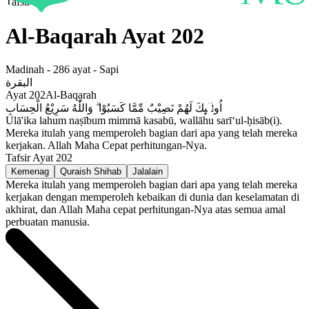
Tafsir
Al-Baqarah
Ayat
202
Madinah
-
286
ayat -
Sapi
البقرة
Ayat
202
Al-Baqarah
اُولٰۤىِٕكَ لَهُمْ نَصِيْبٌ مِّمَّا كَسَبُوْا ۗ وَاللّٰهُ سَرِيْعُ الْحِسَابِ
Ulā'ika lahum naṣībum mimmā kasabū, wallāhu sarī‘ul-ḥisāb(i).
Mereka itulah yang memperoleh bagian dari apa yang telah mereka
kerjakan. Allah Maha Cepat perhitungan-Nya.
Tafsir Ayat
202
Kemenag
Quraish Shihab
Jalalain
Mereka itulah yang memperoleh bagian dari apa yang telah mereka
kerjakan dengan memperoleh kebaikan di dunia dan keselamatan di
akhirat, dan Allah Maha cepat perhitungan-Nya atas semua amal
perbuatan manusia.