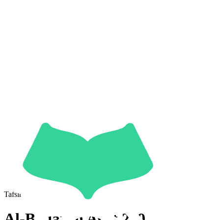
Tafsir
Al-Baqarah
Ayat
219