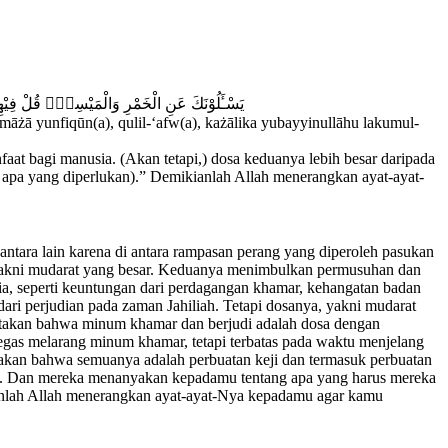
يَسْـَٔلُوْنَكَ عَنِ الْخَمْرِ وَالْمَيْسِرِۗ قُلْ فِيْهِمَآ
māżā yunfiqūn(a), qulil-‘afw(a), każālika yubayyinullāhu lakumul-
t bagi manusia. (Akan tetapi,) dosa keduanya lebih besar daripada
 apa yang diperlukan).” Demikianlah Allah menerangkan ayat-ayat-
tara lain karena di antara rampasan perang yang diperoleh pasukan
, yakni mudarat yang besar. Keduanya menimbulkan permusuhan dan
 seperti keuntungan dari perdagangan khamar, kehangatan badan
ri perjudian pada zaman Jahiliah. Tetapi dosanya, yakni mudarat
yatakan bahwa minum khamar dan berjudi adalah dosa dengan
tegas melarang minum khamar, tetapi terbatas pada waktu menjelang
takan bahwa semuanya adalah perbuatan keji dan termasuk perbuatan
llah. Dan mereka menanyakan kepadamu tentang apa yang harus mereka
ianlah Allah menerangkan ayat-ayat-Nya kepadamu agar kamu