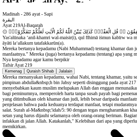
Madinah
-
286
ayat -
Sapi
البقرة
Ayat
219
Al-Baqarah
۞ نْفِقُوْنَ ەۗ قُلِ الْعَفْوَۗ كَذٰلِكَ يُبَيِّنُ اللّٰهُ لَكُمُ الْاٰيٰتِ لَعَلَّكُمْ تَتَفَكَّرُوْنَۙ
Yas'alūnaka ‘anil-khamri wal-maisir(i), qul fīhimā iṡmun kabīrw wa m
āyāti la‘allakum tatafakkarūn(a).
Mereka bertanya kepadamu (Nabi Muhammad) tentang khamar dan judi.
manfaatnya.” Mereka (juga) bertanya kepadamu (tentang) apa yang me
Nya kepadamu agar kamu berpikir
Tafsir Ayat
219
Kemenag
Quraish Shihab
Jalalain
Mereka menanyakan kepadamu, wahai Nabi, tentang khamar, yaitu se
pimpinan abdulla&nbsp;h bin Jahsy seperti disinggung pada ayat 21
menyebabkan kaum muslim melupakan Allah dan enggan menunaikan s
bagi peminumnya, memperoleh harta tanpa susah payah bagi pemenang 
yang ditimbulkan oleh khamar dan judi, lebih besar daripada manfa
penjelasan bahwa pada keduanya terdapat manfaat, tetapi mudaratnya 
salat. Surah al-Ma&nbsp;'idah/5: 90 dengan tegas mengharamkan kha
setan yang harus dijauhi selamanya oleh orang-orang beriman. Bagia
infakkan di jalan Allah. Katakanlah," Kelebihan dari apa yang dip
memikirkan.