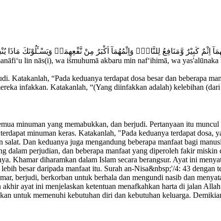
 اِثْمٌ كَبِيْرٌ وَّمَنَافِعُ لِلنَّاسِۖ وَاِثْمُهُمَآ اَكْبَرُ مِنْ نَّفْعِهِمَاۗ وَيَسْـَٔلُوْنَكَ مَاذَا يُ
anāfi‘u lin nās(i), wa iṡmuhumā akbaru min naf‘ihimā, wa yas'alūnaka 
 Katakanlah, “Pada keduanya terdapat dosa besar dan beberapa manfaa
reka infakkan. Katakanlah, “(Yang diinfakkan adalah) kelebihan (dari
mua minuman yang memabukkan, dan berjudi. Pertanyaan itu muncul an
7 terdapat minuman keras. Katakanlah, "Pada keduanya terdapat dosa
alat. Dan keduanya juga mengandung beberapa manfaat bagi manusia,
dalam perjudian, dan beberapa manfaat yang diperoleh fakir miskin da
atnya. Khamar diharamkan dalam Islam secara berangsur. Ayat ini men
lebih besar daripada manfaat itu. Surah an-Nisa&nbsp;'/4: 43 dengan 
mar, berjudi, berkorban untuk berhala dan mengundi nasib dan menya
n akhir ayat ini menjelaskan ketentuan menafkahkan harta di jalan A
erlukan untuk memenuhi kebutuhan diri dan kebutuhan keluarga. Demik