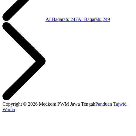
Al-Baqarah
:
247
Al-Baqarah
:
249
Copyright © 2026 Medkom PWM Jawa Tengah
Panduan Tajwid
Warna