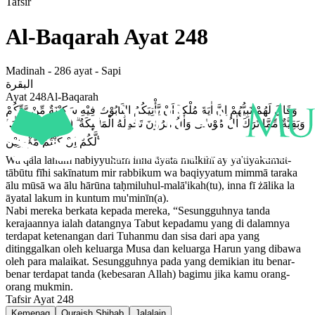
Tafsir
Al-Baqarah
Ayat
248
Madinah
-
286
ayat -
Sapi
البقرة
Ayat
248
Al-Baqarah
وَقَالَ لَهُمْ نَبِيُّهُمْ اِنَّ اٰيَةَ مُلْكِهٖٓ اَنْ يَّأْتِيَكُمُ التَّابُوْتُ فِيْهِ سَكِيْنَةٌ مِّنْ رَّبِّكُمْ
وَبَقِيَّةٌ مِّمَّا تَرَكَ اٰلُ مُوْسٰى وَاٰلُ هٰرُوْنَ تَحْمِلُهُ الْمَلٰۤىِٕكَةُ ۗ اِنَّ فِيْ ذٰلِكَ لَاٰيَةً
لَّكُمْ اِنْ كُنْتُمْ مُّؤْمِنِيْنَ ࣖ
Wa qāla lahum nabiyyuhum inna āyata mulkihī ay ya'tiyakumut-
tābūtu fīhi sakīnatum mir rabbikum wa baqiyyatum mimmā taraka
ālu mūsā wa ālu hārūna taḥmiluhul-malā'ikah(tu), inna fī żālika la
āyatal lakum in kuntum mu'minīn(a).
Nabi mereka berkata kepada mereka, “Sesungguhnya tanda
kerajaannya ialah datangnya Tabut kepadamu yang di dalamnya
terdapat ketenangan dari Tuhanmu dan sisa dari apa yang
ditinggalkan oleh keluarga Musa dan keluarga Harun yang dibawa
oleh para malaikat. Sesungguhnya pada yang demikian itu benar-
benar terdapat tanda (kebesaran Allah) bagimu jika kamu orang-
orang mukmin.
Tafsir Ayat
248
Kemenag
Quraish Shihab
Jalalain