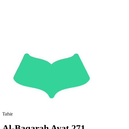
Tafsir
Al-Baqarah
Ayat
271