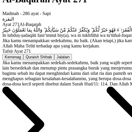
Madinah
-
286
ayat -
Sapi
البقرة
Ayat
271
Al-Baqarah
فُقَرَاۤءَ فَهُوَ خَيْرٌ لَّكُمْ ۗ وَيُكَفِّرُ عَنْكُمْ مِّنْ سَيِّاٰتِكُمْ ۗ وَاللّٰهُ بِمَا تَعْمَلُوْنَ خَبِيْرٌ
In tubduṣ-ṣadaqāti fani‘immā hiy(a), wa in tukhfūhā wa tu'tūhal-fuq
Jika kamu menampakkan sedekahmu, itu baik. (Akan tetapi,) jika k
Allah Maha Teliti terhadap apa yang kamu kerjakan.
Tafsir Ayat
271
Kemenag
Quraish Shihab
Jalalain
Jika kamu menampakkan sedekah-sedekahmu, baik yang wajib seperti z
lain bersedekah dan menutup pintu prasangka buruk yang menjerumu
bagimu sebab itu dapat menghindari kamu dari sifat ria dan pamrih s
menghapus sebagian kesalahan-kesalahanmu, yang berupa dosa-dosa k
dosa-dosa kecil seperti disebut dalam Surah Hud/11: 114. Dan Allah