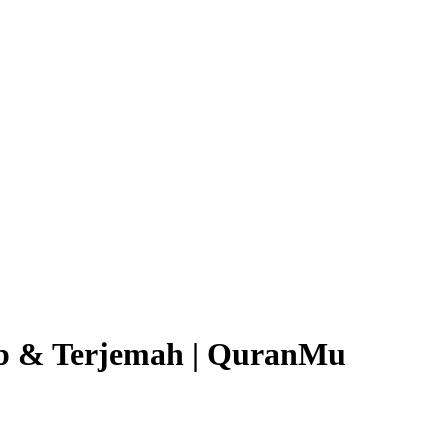
ab & Terjemah | QuranMu