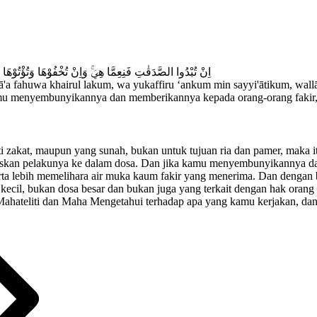
اِنْ تُبْدُوا الصَّدَقٰتِ فَنِعِمَّا هِيَۚ وَاِنْ تُخْفُوْهَا وَتُؤْتُوْهَا الْ
arā'a fahuwa khairul lakum, wa yukaffiru ‘ankum min sayyi'ātikum, wall
amu menyembunyikannya dan memberikannya kepada orang-orang fakir, 
akat, maupun yang sunah, bukan untuk tujuan ria dan pamer, maka itu
skan pelakunya ke dalam dosa. Dan jika kamu menyembunyikannya dan
erta lebih memelihara air muka kaum fakir yang menerima. Dan dengan be
ecil, bukan dosa besar dan bukan juga yang terkait dengan hak orang
 Mahateliti dan Maha Mengetahui terhadap apa yang kamu kerjakan, da