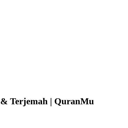
ab & Terjemah | QuranMu