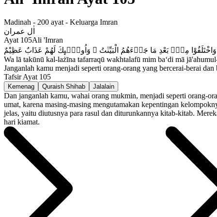
Madinah
-
200
ayat -
Keluarga Imran
اٰل عمران
Ayat
105
Ali 'Imran
Wa lā takūnū kal-lażīna tafarraqū wakhtalafū mim ba‘di mā jā'ahumul
Janganlah kamu menjadi seperti orang-orang yang bercerai-berai dan 
Tafsir Ayat
105
Kemenag
Quraish Shihab
Jalalain
Dan janganlah kamu, wahai orang mukmin, menjadi seperti orang-ora
umat, karena masing-masing mengutamakan kepentingan kelompoknya. 
jelas, yaitu diutusnya para rasul dan diturunkannya kitab-kitab. Mer
hari kiamat.