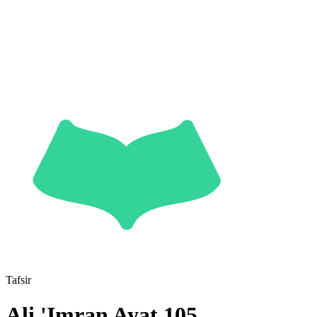
Tafsir
Ali 'Imran
Ayat
105