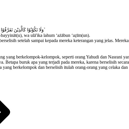
وَلَا تَكُوْنُوْا كَالَّذِيْنَ تَفَرَّقُوْا وَاخْتَلَفُوْا مِنْۢ بَعْدِ مَا جَاۤءَهُمُ الْبَيِّنٰتُ ۗ وَاُولٰۤىِٕكَ لَهُمْ عَذَابٌ عَظِيْمٌ ۙ
-bayyināt(u), wa ulā'ika lahum ‘ażābun ‘aẓīm(un).
berselisih setelah sampai kepada mereka keterangan yang jelas. Mereka
ng yang berkelompok-kelompok, seperti orang Yahudi dan Nasrani yang
Betapa buruk apa yang terjadi pada mereka, karena berselisih secara
eka yang berkelompok dan berselisih itulah orang-orang yang celaka da