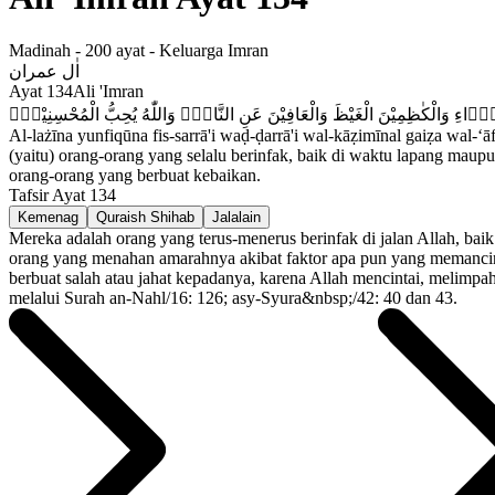
Madinah
-
200
ayat -
Keluarga Imran
اٰل عمران
Ayat
134
Ali 'Imran
ۤاءِ وَالْكٰظِمِيْنَ الْغَيْظَ وَالْعَافِيْنَ عَنِ النَّاسِۗ وَاللّٰهُ يُحِبُّ الْمُحْسِنِيْنَۚ
Al-lażīna yunfiqūna fis-sarrā'i waḍ-ḍarrā'i wal-kāẓimīnal gaiẓa wal-‘ā
(yaitu) orang-orang yang selalu berinfak, baik di waktu lapang mau
orang-orang yang berbuat kebaikan.
Tafsir Ayat
134
Kemenag
Quraish Shihab
Jalalain
Mereka adalah orang yang terus-menerus berinfak di jalan Allah, bai
orang yang menahan amarahnya akibat faktor apa pun yang memancin
berbuat salah atau jahat kepadanya, karena Allah mencintai, melimp
melalui Surah an-Nahl/16: 126; asy-Syura&nbsp;/42: 40 dan 43.