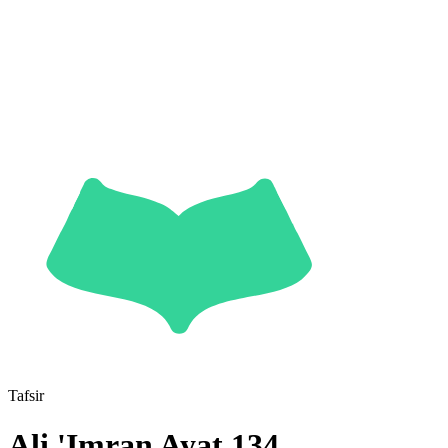
Tafsir
Ali 'Imran
Ayat
134