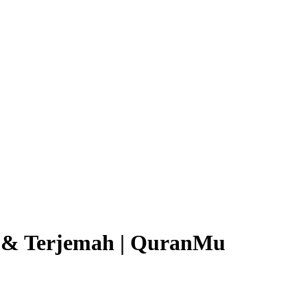
ab & Terjemah | QuranMu