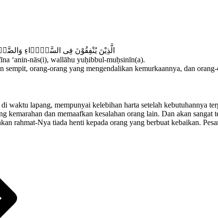
الَّذِيْنَ يُنْفِقُوْنَ فِى السَّرَّۤاءِ وَالضَّرَّ
fīna ‘anin-nās(i), wallāhu yuḥibbul-muḥsinīn(a).
pun sempit, orang-orang yang mengendalikan kemurkaannya, dan orang-
k di waktu lapang, mempunyai kelebihan harta setelah kebutuhannya ter
g kemarahan dan memaafkan kesalahan orang lain. Dan akan sangat te
ahkan rahmat-Nya tiada henti kepada orang yang berbuat kebaikan. Pes