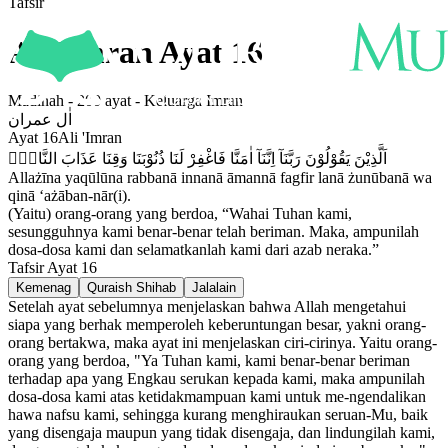
Tafsir
Ali 'Imran
Ayat
16
Madinah
-
200
ayat -
Keluarga Imran
اٰل عمران
Ayat
16
Ali 'Imran
اَلَّذِيْنَ يَقُوْلُوْنَ رَبَّنَآ اِنَّنَآ اٰمَنَّا فَاغْفِرْ لَنَا ذُنُوْبَنَا وَقِنَا عَذَابَ النَّارِۚ
Allażīna yaqūlūna rabbanā innanā āmannā fagfir lanā żunūbanā wa
qinā ‘ażāban-nār(i).
(Yaitu) orang-orang yang berdoa, “Wahai Tuhan kami,
sesungguhnya kami benar-benar telah beriman. Maka, ampunilah
dosa-dosa kami dan selamatkanlah kami dari azab neraka.”
Tafsir Ayat
16
Kemenag
Quraish Shihab
Jalalain
Setelah ayat sebelumnya menjelaskan bahwa Allah mengetahui
siapa yang berhak memperoleh keberuntungan besar, yakni orang-
orang bertakwa, maka ayat ini menjelaskan ciri-cirinya. Yaitu orang-
orang yang berdoa, "Ya Tuhan kami, kami benar-benar beriman
terhadap apa yang Engkau serukan kepada kami, maka ampunilah
dosa-dosa kami atas ketidakmampuan kami untuk me-ngendalikan
hawa nafsu kami, sehingga kurang menghiraukan seruan-Mu, baik
yang disengaja maupun yang tidak disengaja, dan lindungilah kami,