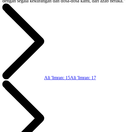
dengan segala kekurangan dan dosa-dosa kami, dari azab neraka."
Ali 'Imran
:
15
Ali 'Imran
:
17