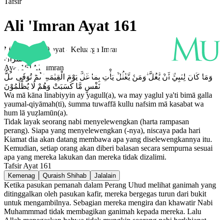
Tafsir
Ali 'Imran
Ayat
161
Madinah
-
200
ayat -
Keluarga Imran
اٰل عمران
Ayat
161
Ali 'Imran
وَمَا كَانَ لِنَبِيٍّ اَنْ يَّغُلَّ ۗوَمَنْ يَّغْلُلْ يَأْتِ بِمَا غَلَّ يَوْمَ الْقِيٰمَةِ ۚ ثُمَّ تُوَفّٰى كُلُّ
نَفْسٍ مَّا كَسَبَتْ وَهُمْ لَا يُظْلَمُوْنَ
Wa mā kāna linabiyyin ay yagull(a), wa may yaglul ya'ti bimā galla
yaumal-qiyāmah(ti), ṡumma tuwaffā kullu nafsim mā kasabat wa
hum lā yuẓlamūn(a).
Tidak layak seorang nabi menyelewengkan (harta rampasan
perang). Siapa yang menyelewengkan (-nya), niscaya pada hari
Kiamat dia akan datang membawa apa yang diselewengkannya itu.
Kemudian, setiap orang akan diberi balasan secara sempurna sesuai
apa yang mereka lakukan dan mereka tidak dizalimi.
Tafsir Ayat
161
Kemenag
Quraish Shihab
Jalalain
Ketika pasukan pemanah dalam Perang Uhud melihat ganimah yang
ditinggalkan oleh pasukan kafir, mereka bergegas turun dari bukit
untuk mengambilnya. Sebagian mereka mengira dan khawatir Nabi
Muhammmad tidak membagikan ganimah kepada mereka. Lalu