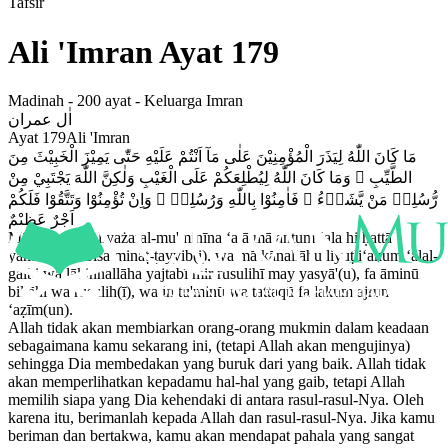
Tafsir
Ali 'Imran
Ayat
179
Madinah
-
200
ayat -
Keluarga Imran
اٰل عمران
Ayat
179
Ali 'Imran
مَا كَانَ اللّٰهُ لِيَذَرَ الْمُؤْمِنِيْنَ عَلٰى مَآ اَنْتُمْ عَلَيْهِ حَتّٰى يَمِيْزَ الْخَبِيْثَ مِنَ
الطَّيِّبِ ۗ وَمَا كَانَ اللّٰهُ لِيُطْلِعَكُمْ عَلَى الْغَيْبِ وَلٰكِنَّ اللّٰهَ يَجْتَبِيْ مِنْ
رُّسُلِهٖ مَنْ يَّشَاۤءُ ۖ فَاٰمِنُوْا بِاللّٰهِ وَرُسُلِهٖ ۚ وَاِنْ تُؤْمِنُوْا وَتَتَّقُوْا فَلَكُمْ
اَجْرٌ عَظِيْمٌ
Mā kānallāhu liyażaral-mu'minīna ‘alā mā antum ‘alaihi ḥattā
yamīzal-khabīṡa minaṭ-ṭayyib(i), wa mā kānallāhu liyuṭli‘akum ‘alal-
gaibi wa lākinnallāha yajtabī mir rusulihī may yasyā'(u), fa āminū
billāhi wa rusulih(ī), wa in tu'minū wa tattaqū fa lakum ajrun
‘aẓīm(un).
Allah tidak akan membiarkan orang-orang mukmin dalam keadaan
sebagaimana kamu sekarang ini, (tetapi Allah akan mengujinya)
sehingga Dia membedakan yang buruk dari yang baik. Allah tidak
akan memperlihatkan kepadamu hal-hal yang gaib, tetapi Allah
memilih siapa yang Dia kehendaki di antara rasul-rasul-Nya. Oleh
karena itu, berimanlah kepada Allah dan rasul-rasul-Nya. Jika kamu
beriman dan bertakwa, kamu akan mendapat pahala yang sangat