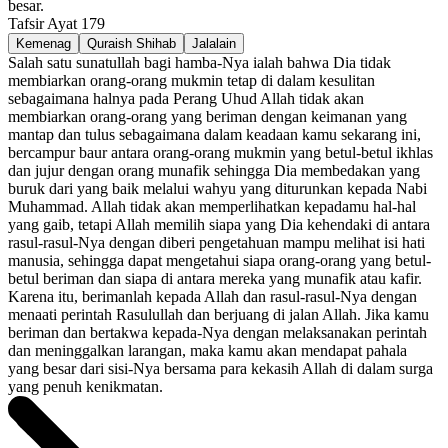
besar.
Tafsir Ayat
179
Kemenag
Quraish Shihab
Jalalain
Salah satu sunatullah bagi hamba-Nya ialah bahwa Dia tidak
membiarkan orang-orang mukmin tetap di dalam kesulitan
sebagaimana halnya pada Perang Uhud Allah tidak akan
membiarkan orang-orang yang beriman dengan keimanan yang
mantap dan tulus sebagaimana dalam keadaan kamu sekarang ini,
bercampur baur antara orang-orang mukmin yang betul-betul ikhlas
dan jujur dengan orang munafik sehingga Dia membedakan yang
buruk dari yang baik melalui wahyu yang diturunkan kepada Nabi
Muhammad. Allah tidak akan memperlihatkan kepadamu hal-hal
yang gaib, tetapi Allah memilih siapa yang Dia kehendaki di antara
rasul-rasul-Nya dengan diberi pengetahuan mampu melihat isi hati
manusia, sehingga dapat mengetahui siapa orang-orang yang betul-
betul beriman dan siapa di antara mereka yang munafik atau kafir.
Karena itu, berimanlah kepada Allah dan rasul-rasul-Nya dengan
menaati perintah Rasulullah dan berjuang di jalan Allah. Jika kamu
beriman dan bertakwa kepada-Nya dengan melaksanakan perintah
dan meninggalkan larangan, maka kamu akan mendapat pahala
yang besar dari sisi-Nya bersama para kekasih Allah di dalam surga
yang penuh kenikmatan.