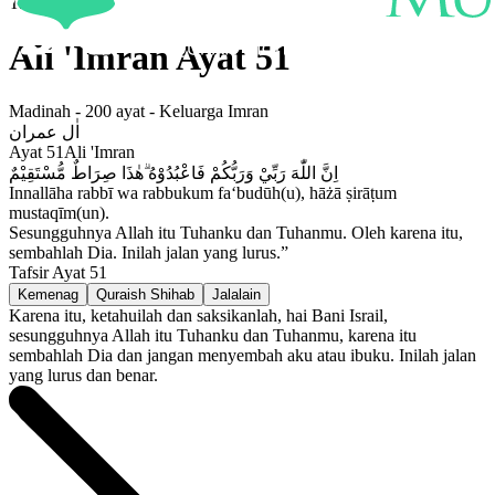
Tafsir
Ali 'Imran
Ayat
51
Madinah
-
200
ayat -
Keluarga Imran
اٰل عمران
Ayat
51
Ali 'Imran
اِنَّ اللّٰهَ رَبِّيْ وَرَبُّكُمْ فَاعْبُدُوْهُ ۗهٰذَا صِرَاطٌ مُّسْتَقِيْمٌ
Innallāha rabbī wa rabbukum fa‘budūh(u), hāżā ṣirāṭum
mustaqīm(un).
Sesungguhnya Allah itu Tuhanku dan Tuhanmu. Oleh karena itu,
sembahlah Dia. Inilah jalan yang lurus.”
Tafsir Ayat
51
Kemenag
Quraish Shihab
Jalalain
Karena itu, ketahuilah dan saksikanlah, hai Bani Israil,
sesungguhnya Allah itu Tuhanku dan Tuhanmu, karena itu
sembahlah Dia dan jangan menyembah aku atau ibuku. Inilah jalan
yang lurus dan benar.