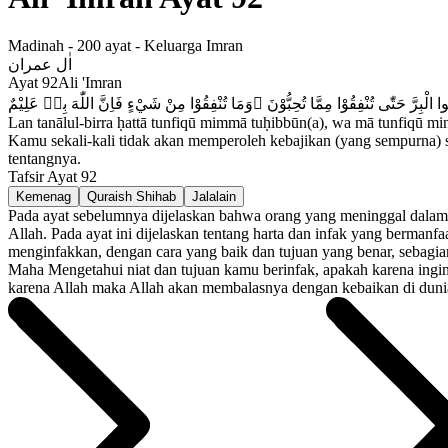
Madinah
-
200
ayat -
Keluarga Imran
اٰل عمران
Ayat
92
Ali 'Imran
ُوا الْبِرَّ حَتّٰى تُنْفِقُوْا مِمَّا تُحِبُّوْنَ ۗوَمَا تُنْفِقُوْا مِنْ شَيْءٍ فَاِنَّ اللّٰهَ بِهٖ عَلِيْمٌ
Lan tanālul-birra ḥattā tunfiqū mimmā tuḥibbūn(a), wa mā tunfiqū min s
Kamu sekali-kali tidak akan memperoleh kebajikan (yang sempurna)
tentangnya.
Tafsir Ayat
92
Kemenag
Quraish Shihab
Jalalain
Pada ayat sebelumnya dijelaskan bahwa orang yang meninggal dalam k
Allah. Pada ayat ini dijelaskan tentang harta dan infak yang berma
menginfakkan, dengan cara yang baik dan tujuan yang benar, sebagian
Maha Mengetahui niat dan tujuan kamu berinfak, apakah karena ingin d
karena Allah maka Allah akan membalasnya dengan kebaikan di duni