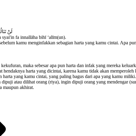
لَنْ تَنَال
yai'in fa innallāha bihī ‘alīm(un).
 sebelum kamu menginfakkan sebagian harta yang kamu cintai. Apa p
ekufuran, maka sebesar apa pun harta dan infak yang mereka keluarkan
nfaat hendaknya harta yang dicintai, karena kamu tidak akan memperol
 harta yang kamu cintai, yang paling bagus dari apa yang kamu miliki
ipuji atau dilihat orang (riya), ingin dipuji orang yang mendengar (su
a maupun akhirat.