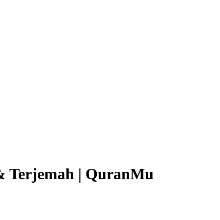
b & Terjemah | QuranMu