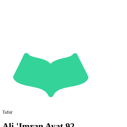
Tafsir
Ali 'Imran
Ayat
92